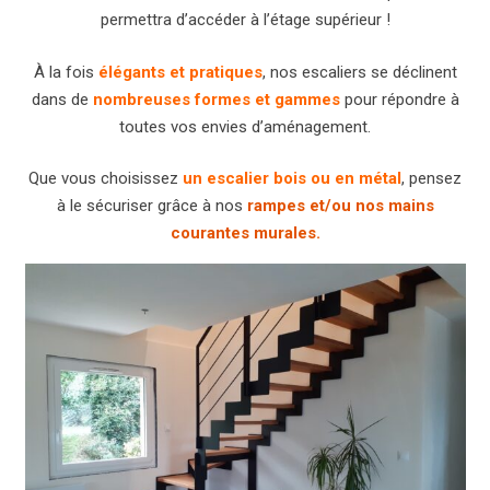
permettra d’accéder à l’étage supérieur !
À la fois
élégants et pratiques
, nos escaliers se déclinent
dans de
nombreuses formes et gammes
pour répondre à
toutes vos envies d’aménagement.
Que vous choisissez
un escalier bois ou en métal
, pensez
à le sécuriser grâce à nos
rampes et/ou nos mains
courantes murales.